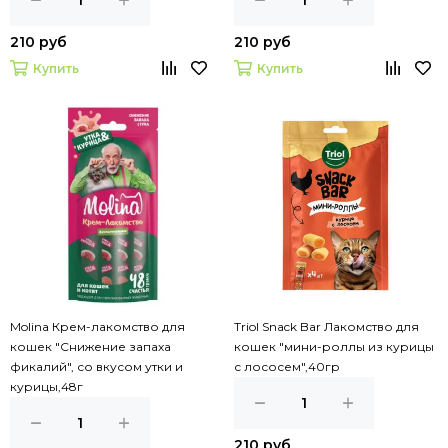
210 руб
210 руб
Купить
Купить
Molina Крем-лакомство для
Triol Snack Bar Лакомство для
кошек "Снижение запаха
кошек "мини-роллы из курицы
фикалий", со вкусом утки и
с лососем",40гр
курицы,48г
210 руб