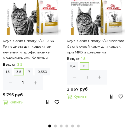
Royal Canin Urinary S/O LP 34
Royal Canin Urinary S/O Moderate
Feline диета для кошек при
Calorie сухой корм для кошек
лечении и профилактике
при МКБ и ожирении
мочекаменной болезни
Вес, кг:
1,5
Вес, кг:
3,5
0,4
1,5
1,5
3,5
7
0,350
2 867 руб
5 795 руб
Купить
Купить