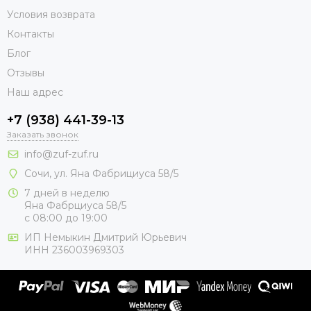
Условия возврата
Контакты
Блог
Отзывы
Наш адрес
+7 (938) 441-39-13
Заказать звонок
info@zuf-zuf.ru
Сочи, ул. Яна Фабрициуса 58/5
7 дней в неделю
Яна Фабрциуса 58/5
с 08:00 до 19:00
ИП Немыкин Дмитрий Юрьевич
ИНН 236003969303