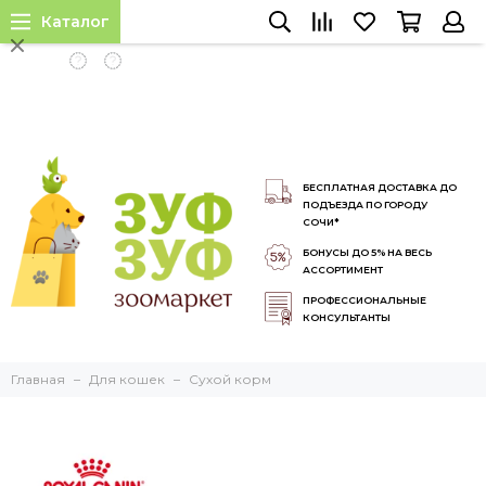
Каталог
INSTALL APP
БЕСПЛАТНАЯ ДОСТАВКА ДО
ПОДЪЕЗДА ПО ГОРОДУ
СОЧИ*
БОНУСЫ ДО 5% НА ВЕСЬ
АССОРТИМЕНТ
ПРОФЕССИОНАЛЬНЫЕ
КОНСУЛЬТАНТЫ
Главная
Для кошек
Сухой корм