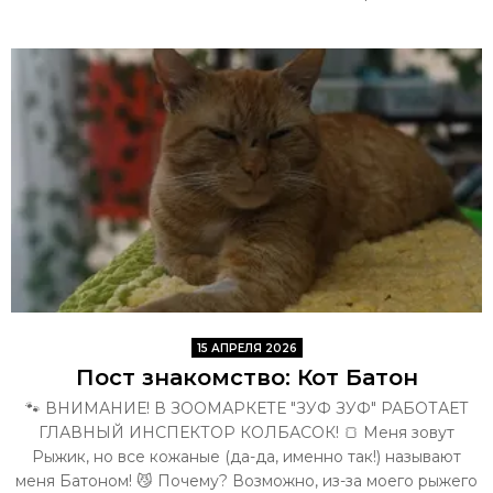
15 АПРЕЛЯ 2026
Пост знакомство: Кот Батон
🐾 ВНИМАНИЕ! В ЗООМАРКЕТЕ "ЗУФ ЗУФ" РАБОТАЕТ
ГЛАВНЫЙ ИНСПЕКТОР КОЛБАСОК! 🍞 Меня зовут
Рыжик, но все кожаные (да-да, именно так!) называют
меня Батоном! 😼 Почему? Возможно, из-за моего рыжего