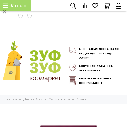
Каталог
INSTALL APP
БЕСПЛАТНАЯ ДОСТАВКА ДО
ПОДЪЕЗДА ПО ГОРОДУ
СОЧИ*
БОНУСЫ ДО 5% НА ВЕСЬ
АССОРТИМЕНТ
ПРОФЕССИОНАЛЬНЫЕ
КОНСУЛЬТАНТЫ
Главная
Для собак
Сухой корм
Award