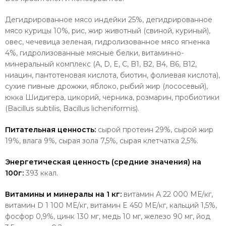
Дегидрированное мясо индейки 25%, дегидрированное
мясо курицы 10%, рис, жир животный (свиной, куриный),
овес, чечевица зеленая, гидролизованное мясо ягненка
4%, гидролизованные мясные белки, витаминно-
минеральный комплекс (A, D, E, C, B1, B2, B4, B6, B12,
ниацин, пантотеновая кислота, биотин, фолиевая кислота),
сухие пивные дрожжи, яблоко, рыбий жир (лососевый),
юкка Шидигера, цикорий, черника, розмарин, пробиотики
(Bacillus subtilis, Bacillus licheniformis).
Питательная ценность:
сырой протеин 29%, сырой жир
19%, влага 9%, сырая зола 7,5%, сырая клетчатка 2,5%.
Энергетическая ценность (средние значения) на
100г:
393 ккал.
Витамины и минералы на 1 кг:
витамин А 22 000 МЕ/кг,
витамин D 1 100 МЕ/кг, витамин E 450 МЕ/кг, кальций 1,5%,
фосфор 0,9%, цинк 130 мг, медь 10 мг, железо 90 мг, йод