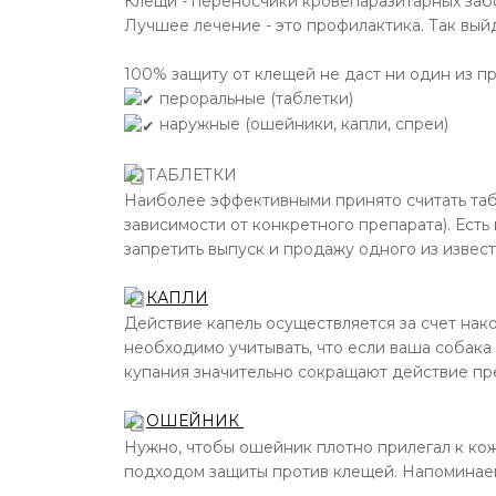
Клещи - переносчики кровепаразитарных заб
Лучшее лечение - это профилактика. Так вый
100% защиту от клещей не даст ни один из п
пероральные (таблетки)
наружные (ошейники, капли, спреи)
ТАБЛЕТКИ
Наиболее эффективными принято считать табл
зависимости от конкретного препарата). Ест
запретить выпуск и продажу одного из извест
КАПЛИ
Действие капель осуществляется за счет нак
необходимо учитывать, что если ваша собака 
купания значительно сокращают действие пр
ОШЕЙНИК
Нужно, чтобы ошейник плотно прилегал к кож
подходом защиты против клещей. Напоминаем