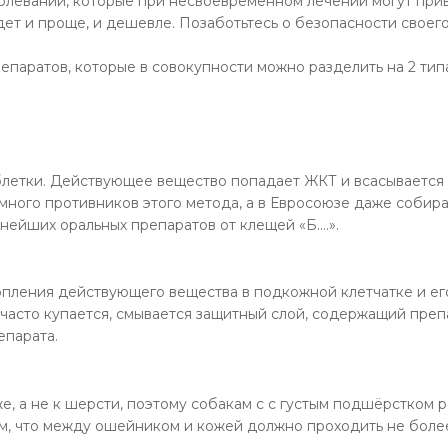
олеваний, которые при несвоевременном лечении могут прив
дет и проще, и дешевле. Позаботьтесь о безопасности своего
репаратов, которые в совокупности можно разделить на 2 ти
етки. Действующее вещество попадает ЖКТ и всасывается в 
ь много противников этого метода, а в Евросоюзе даже соби
нейших оральных препаратов от клещей «Б....».
опления действующего вещества в подкожной клетчатке и ег
часто купается, смывается защитный слой, содержащий препар
епарата.
е, а не к шерсти, поэтому собакам с с густым подшёрстком
, что между ошейником и кожей должно проходить не более 