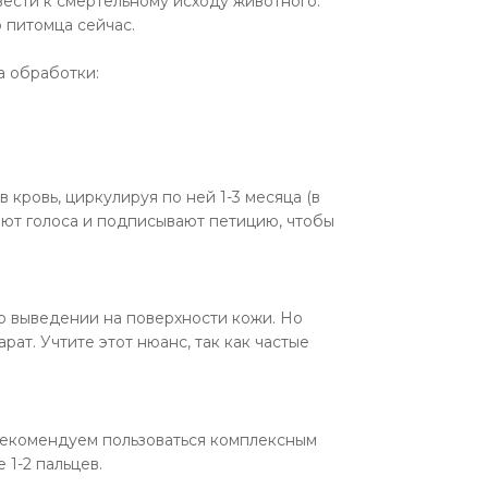
ести к смертельному исходу животного.
 питомца сейчас.
па обработки:
кровь, циркулируя по ней 1-3 месяца (в
рают голоса и подписывают петицию, чтобы
о выведении на поверхности кожи. Но
ат. Учтите этот нюанс, так как частые
 рекомендуем пользоваться комплексным
1-2 пальцев.