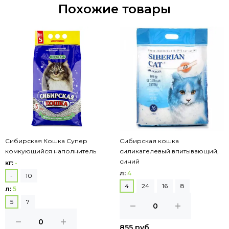
Похожие товары
Сибирская Кошка Супер
Сибирская кошка
комкующийся наполнитель
силикагелевый впитывающий,
синий
кг:
-
л:
4
-
10
4
24
16
8
л:
5
5
7
855 руб