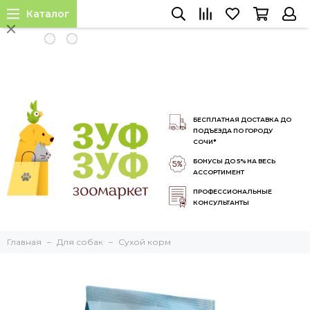
Каталог
INSTALL APP
БЕСПЛАТНАЯ ДОСТАВКА ДО
ПОДЪЕЗДА ПО ГОРОДУ
СОЧИ*
БОНУСЫ ДО 5% НА ВЕСЬ
АССОРТИМЕНТ
ПРОФЕССИОНАЛЬНЫЕ
КОНСУЛЬТАНТЫ
Главная
Для собак
Сухой корм