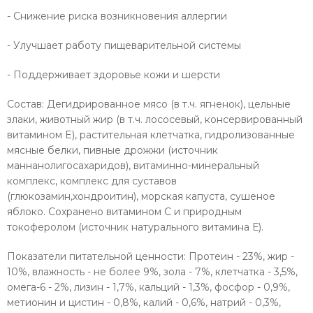
- Снижение риска возникновения аллергии
- Улучшает работу пищеварительной системы
- Поддерживает здоровье кожи и шерсти
Состав: Дегидрированное мясо (в т.ч. ягненок), цельные
злаки, животный жир (в т.ч. лососевый, консервированный
витамином E), растительная клетчатка, гидролизованные
мясные белки, пивные дрожжи (источник
маннанолигосахаридов), витаминно-минеральный
комплекс, комплекс для суставов
(глюкозамин,хондроитин), морская капуста, сушеное
яблоко. Сохранено витамином С и природным
токоферолом (источник натурального витамина Е).
Показатели питательной ценности:
Протеин - 23%, жир -
10%, влажность - не более 9%, зола - 7%, клетчатка - 3,5%,
омега-6 - 2%, лизин - 1,7%, кальций - 1,3%, фосфор - 0,9%,
метионин и цистин - 0,8%, калий - 0,6%, натрий - 0,3%,