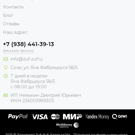
Контакты
Блог
Отзывы
Наш адрес
+7 (938) 441-39-13
Заказать звонок
info@zuf-zuf.ru
Сочи, ул. Яна Фабрициуса 58/5
7 дней в неделю
Яна Фабрциуса 58/5
с 08:00 до 19:00
ИП Немыкин Дмитрий Юрьевич
ИНН 236003969303
2026 © Зоомаркет Зуф-Зуф.
Карта сайта
Политика конфиденциальности