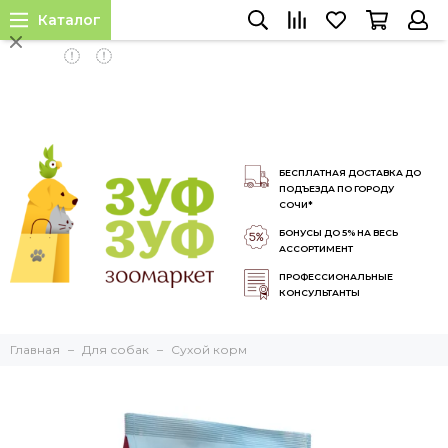
Каталог
INSTALL APP
БЕСПЛАТНАЯ ДОСТАВКА ДО
ПОДЪЕЗДА ПО ГОРОДУ
СОЧИ*
БОНУСЫ ДО 5% НА ВЕСЬ
АССОРТИМЕНТ
ПРОФЕССИОНАЛЬНЫЕ
КОНСУЛЬТАНТЫ
Главная
Для собак
Сухой корм