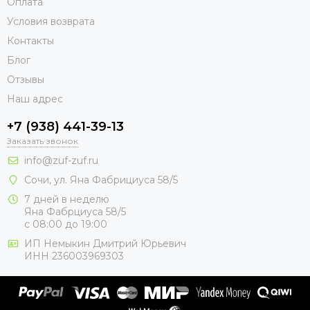
Оплата
Условия возврата
Контакты
Блог
Отзывы
Наш адрес
+7 (938) 441-39-13
Заказать звонок
info@zuf-zuf.ru
Сочи, ул. Яна Фабрициуса 58/5
7 дней в неделю
Яна Фабрциуса 58/5
с 08:00 до 19:00
ИП Немыкин Дмитрий Юрьевич
ИНН 236003969303