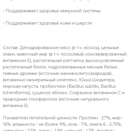
- Поддерживает здоровье иммунной системы
- Поддерживает здоровье кожи и шерсти
Состав: Дегидрированное мясо (в т.ч. лосось), цельные
злаки, животный жир (в т.ч. лососевый, консервированный
витамином E), растительная клетчатка, высокоусвояемый
растительный белок, гидролизованные мясные белки,
пивные дрожжи (источник маннанолигосахаридов),
витаминно-минеральный комплекс, Юкка Шидигера,
морская капуста, пробиотики (Bacillus subtilis, Bacillus
licheniformis), сушеное яблоко. Сохранено витамином С и
природным токоферолом (источник натурального
витамина Е).
Показатели питательной ценности:
Протеин - 27%, жир -
16%, влажность - не более 9%, зола - 7%, омега-6 - 2,75%,
клетчатка - 2,5%, лизин - 1,5%, кальций - 1,3%, фосфор -