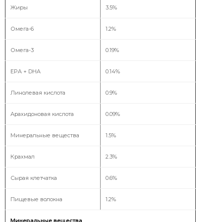
Жиры
3.5%
Омега-6
1.2%
Омега-3
0.19%
EPA + DHA
0.14%
Линолевая кислота
0.9%
Арахидоновая кислота
0.09%
Минеральные вещества
1.5%
Крахмал
2.3%
Сырая клетчатка
0.6%
Пищевые волокна
1.2%
Минеральные вещества