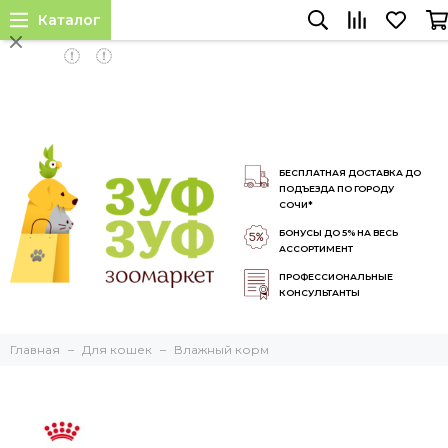
Каталог
INSTALL APP
БЕСПЛАТНАЯ ДОСТАВКА ДО
ПОДЪЕЗДА ПО ГОРОДУ
СОЧИ*
БОНУСЫ ДО 5% НА ВЕСЬ
АССОРТИМЕНТ
ПРОФЕССИОНАЛЬНЫЕ
КОНСУЛЬТАНТЫ
Главная
Для кошек
Влажный корм