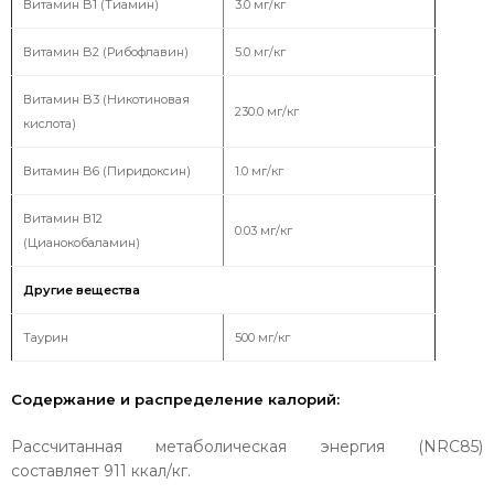
Витамин B1 (Тиамин)
3.0 мг/кг
Витамин B2 (Рибофлавин)
5.0 мг/кг
Витамин B3 (Никотиновая
230.0 мг/кг
кислота)
Витамин B6 (Пиридоксин)
1.0 мг/кг
Витамин В12
0.03 мг/кг
(Цианокобаламин)
Другие вещества
Таурин
500 мг/кг
Содержание и распределение калорий:
Рассчитанная метаболическая энергия (NRC85)
составляет 911 ккал/кг.