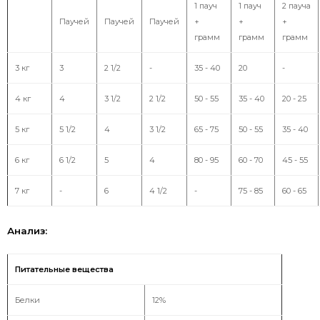
1 пауч
1 пауч
2 пауча
Паучей
Паучей
Паучей
+
+
+
грамм
грамм
грамм
3 кг
3
2 1/2
-
35 - 40
20
-
4 кг
4
3 1/2
2 1/2
50 - 55
35 - 40
20 - 25
5 кг
5 1/2
4
3 1/2
65 - 75
50 - 55
35 - 40
6 кг
6 1/2
5
4
80 - 95
60 - 70
45 - 55
7 кг
-
6
4 1/2
-
75 - 85
60 - 65
Анализ:
Питательные вещества
Белки
12%