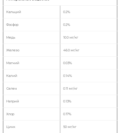
Кальций
0.2%
Фосфор
0.2%
Медь
10.0 мг/кг
Железо
46.0 мг/кг
Магний
0.03%
Калий
0.14%
Селен
0.11 мг/кг
Натрий
0.13%
Хлор
0.17%
Цинк
50 мг/кг