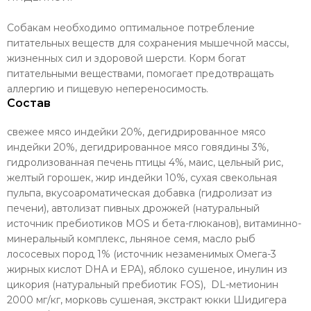
Собакам необходимо оптимальное потребление
питательных веществ для сохранения мышечной массы,
жизненных сил и здоровой шерсти. Корм богат
питательными веществами, помогает предотвращать
аллергию и пищевую непереносимость.
Состав
свежее мясо индейки 20%, дегидрированное мясо
индейки 20%, дегидрированное мясо говядины 3%,
гидролизованная печень птицы 4%, маис, цельный рис,
желтый горошек, жир индейки 10%, сухая свекольная
пульпа, вкусоароматическая добавка (гидролизат из
печени), автолизат пивных дрожжей (натуральный
источник пребиотиков MOS и бета-глюканов), витаминно-
минеральный комплекс, льняное семя, масло рыб
лососевых пород 1% (источник незаменимых Омега-3
жирных кислот DHA и EPA), яблоко сушеное, инулин из
цикория (натуральный пребиотик FOS), DL-метионин
2000 мг/кг, морковь сушеная, экстракт юкки Шидигера